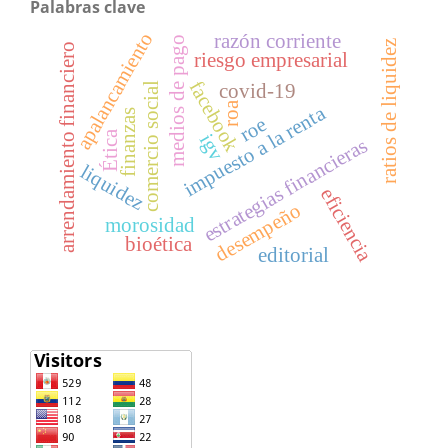
Palabras clave
apalancamiento
razón corriente
medios de pago
ratios de liquidez
arrendamiento financiero
riesgo empresarial
facebook
comercio social
covid-19
roa
impuesto a la renta
finanzas
roe
Ética
igv
estrategias financieras
liquidez
eficiencia
desempeño
morosidad
bioética
editorial